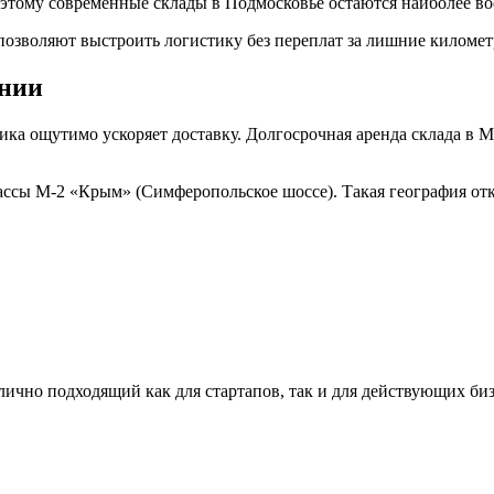
оэтому современные склады в Подмосковье остаются наиболее 
позволяют выстроить логистику без переплат за лишние километ
ении
ка ощутимо ускоряет доставку. Долгосрочная аренда склада в М
ассы М-2 «Крым» (Симферопольское шоссе). Такая география отк
ично подходящий как для стартапов, так и для действующих биз