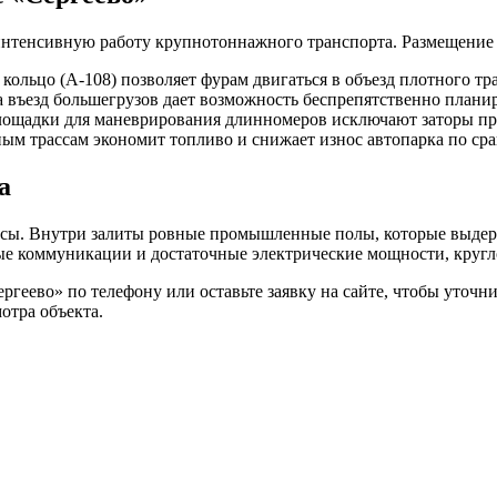
нтенсивную работу крупнотоннажного транспорта. Размещение з
кольцо (А-108) позволяет фурам двигаться в объезд плотного 
на въезд большегрузов дает возможность беспрепятственно плани
ощадки для маневрирования длинномеров исключают заторы при
ым трассам экономит топливо и снижает износ автопарка по ср
а
сы. Внутри залиты ровные промышленные полы, которые выдер
е коммуникации и достаточные электрические мощности, кругло
геево» по телефону или оставьте заявку на сайте, чтобы уточн
отра объекта.