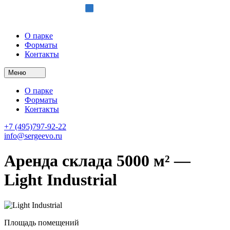
О парке
Форматы
Контакты
Меню
О парке
Форматы
Контакты
+7 (495)797-92-22
info@sergeevo.ru
Аренда склада 5000 м² —
Light Industrial
Площадь помещений