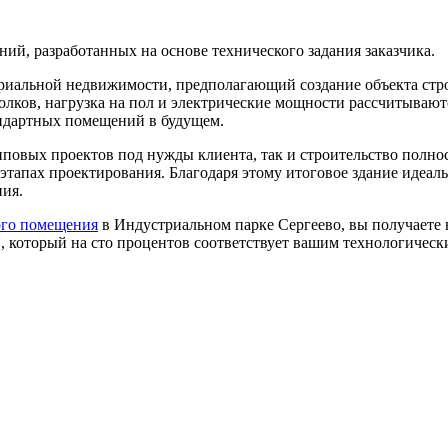
ий, разработанных на основе технического задания заказчика.
стриальной недвижимости, предполагающий создание объекта стр
лков, нагрузка на пол и электрические мощности рассчитываютс
андартных помещений в будущем.
иповых проектов под нужды клиента, так и строительство полн
х этапах проектирования. Благодаря этому итоговое здание идеа
ия.
ого помещения
в Индустриальном парке Сергеево, вы получаете в
, который на сто процентов соответствует вашим технологичес